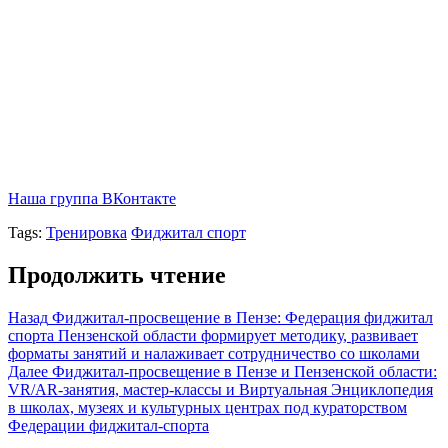
Наша группа ВКонтакте
Tags:
Тренировка
Фиджитал спорт
Продолжить чтение
Назад
Фиджитал‑просвещение в Пензе: Федерация фиджитал
спорта Пензенской области формирует методику, развивает
форматы занятий и налаживает сотрудничество со школами
Далее
Фиджитал‑просвещение в Пензе и Пензенской области:
VR/AR‑занятия, мастер‑классы и Виртуальная Энциклопедия
в школах, музеях и культурных центрах под кураторством
Федерации фиджитал‑спорта