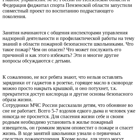
Федерация фиджитал спорта Пензенской области запустили
совместный проект по воспитанию подрастающего
поколения.
Занятия начинаются с общения инспекторами управления
надзорной деятельности и профилактической работы на тему
знаний в области пожарной безопасности школьниками. Что
такое пожар? Чем он опасен? Что может послужить его
причиной и как этого избежать? Эти и многие другие
вопросы обсуждаются с детьми.
К сожалению, не все ребята знают, что нельзя оставлять
зарядники от гаджетов в розетке, горящее масло в сковороде
можно просто накрыть крышкой, и оно потухнет, т.к.
прекратится доступ кислорода и другие основы безопасного
образа жизни.
Сотрудники МЧС России рассказали детям, что обоняние во
сне не работает. Всего 5-7 вздохов едкого дыма и человек уже
никогда не проснется. Для спасения жизни себе и своим
родным необходимо установить в жилье пожарный
извещатель, он громким звуком оповестит о пожаре и спасет
жизнь. В ходе занятий школьники узнали о первичных
средствах пожаротушения. Кроме воды, для этого могут