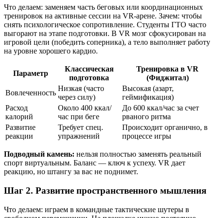
Что делаем: заменяем часть беговых или координационных
тренировок на активные сессии на VR-арене. Зачем: чтобы
снять психологическое сопротивление. Студенты ГТО часто
выгорают на этапе подготовки. В VR мозг сфокусирован на
игровой цели (победить соперника), а тело выполняет работу
на уровне хорошего кардио.
Классическая
Тренировка в VR
Параметр
подготовка
(Фиджитал)
Низкая (часто
Высокая (азарт,
Вовлеченность
через силу)
геймификация)
Расход
Около 400 ккал/
До 600 ккал/час за счет
калорий
час при беге
рваного ритма
Развитие
Требует спец.
Происходит органично, в
реакции
упражнений
процессе игры
Подводный камень:
нельзя полностью заменять реальный
спорт виртуальным. Баланс — ключ к успеху. VR дает
реакцию, но штангу за вас не поднимет.
Шаг 2. Развитие пространственного мышления
Что делаем: играем в командные тактические шутеры в