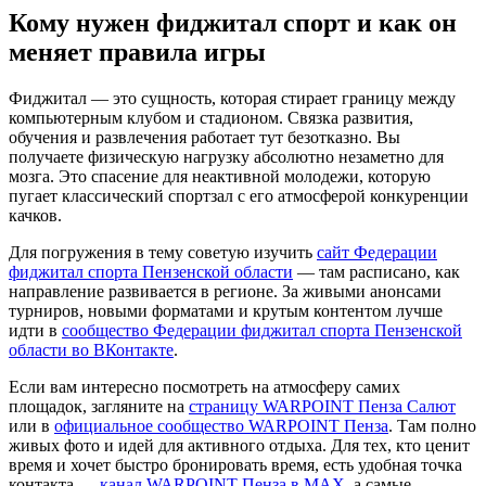
Кому нужен фиджитал спорт и как он
меняет правила игры
Фиджитал — это сущность, которая стирает границу между
компьютерным клубом и стадионом. Связка развития,
обучения и развлечения работает тут безотказно. Вы
получаете физическую нагрузку абсолютно незаметно для
мозга. Это спасение для неактивной молодежи, которую
пугает классический спортзал с его атмосферой конкуренции
качков.
Для погружения в тему советую изучить
сайт Федерации
фиджитал спорта Пензенской области
— там расписано, как
направление развивается в регионе. За живыми анонсами
турниров, новыми форматами и крутым контентом лучше
идти в
сообщество Федерации фиджитал спорта Пензенской
области во ВКонтакте
.
Если вам интересно посмотреть на атмосферу самих
площадок, загляните на
страницу WARPOINT Пенза Салют
или в
официальное сообщество WARPOINT Пенза
. Там полно
живых фото и идей для активного отдыха. Для тех, кто ценит
время и хочет быстро бронировать время, есть удобная точка
контакта —
канал WARPOINT Пенза в MAX
, а самые