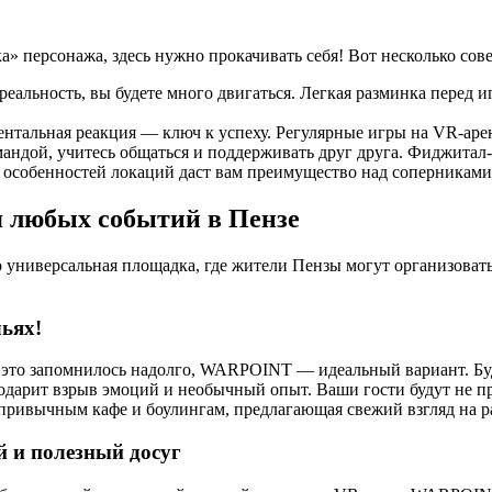
а» персонажа, здесь нужно прокачивать себя! Вот несколько сове
реальность, вы будете много двигаться. Легкая разминка перед 
тальная реакция — ключ к успеху. Регулярные игры на VR-арен
андой, учитесь общаться и поддерживать друг друга. Фиджитал
 особенностей локаций даст вам преимущество над соперниками
я любых событий в Пензе
универсальная площадка, где жители Пензы могут организовать
льях!
ы это запомнилось надолго, WARPOINT — идеальный вариант. Буд
дарит взрыв эмоций и необычный опыт. Ваши гости будут не про
 привычным кафе и боулингам, предлагающая свежий взгляд на р
 и полезный досуг