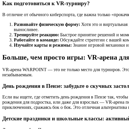
Как подготовиться к VR-турниру?
В отличие от обычного киберспорта, где важна только «прокачк
Развивайте физическую форму:
Хотя это и виртуальная 
выносливее.
Тренируйте реакцию:
Быстрое принятие решений и момен
Работайте в команде:
Обсуждайте стратегии с вашей ком
Изучайте карты и режимы:
Знание игровой механики и
Больше, чем просто игры: VR-арена дл
VR-арена WARPOINT — это не только место для турниров. Это 
незабываемым.
День рождения в Пензе: забудьте о скучных засто
Если вы ищете, где отметить день рождения в Пензе так, чтоб
рождения для подростка, или даже для взрослых — VR-арена по
приключениях, сражаясь бок о бок. Это отличная альтернатива
Детские праздники и школьные классы: активный