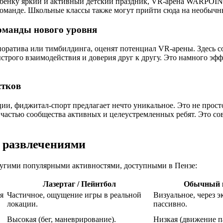
ребенку яркий и активный детский праздник, VR-арена WARPOINT 
 команде. Школьные классы также могут прийти сюда на необычн
оманды нового уровня
оратива или тимбилдинга, оценят потенциал VR-арены. Здесь с
трого взаимодействия и доверия друг к другу. Это намного эфф
стков
и, фиджитал-спорт предлагает нечто уникальное. Это не просто
 частью сообщества активных и целеустремленных ребят. Это со
 развлечениями
другими популярными активностями, доступными в Пензе:
Лазертаг / Пейнтбол
Обычный 
я
Частичное, ощущение игры в реальной
Визуальное, через э
локации.
пассивно.
Высокая (бег, маневрирование).
Низкая (движение па