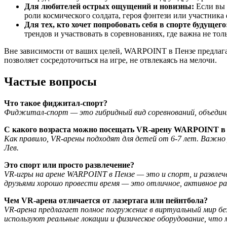
Для любителей острых ощущений и новизны:
Если вы 
роли космического солдата, героя фэнтези или участника
Для тех, кто хочет попробовать себя в спорте будущего
трендов и участвовать в соревнованиях, где важна не тол
Вне зависимости от ваших целей, WARPOINT в Пензе предлагает
позволяет сосредоточиться на игре, не отвлекаясь на мелочи.
Частые вопросы
Что такое фиджитал-спорт?
Фиджитал-спорт — это гибридный вид соревнований, объедин
С какого возраста можно посещать VR-арену WARPOINT в
Как правило, VR-арены подходят для детей от 6-7 лет. Важн
Лев.
Это спорт или просто развлечение?
VR-игры на арене WARPOINT в Пензе — это и спорт, и развлече
друзьями хорошо провести время — это отличное, активное р
Чем VR-арена отличается от лазертага или пейнтбола?
VR-арена предлагает полное погружение в виртуальный мир без
используют реальные локации и физическое оборудование, чт