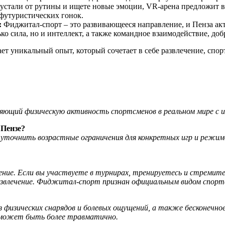
устали от рутины и ищете новые эмоции, VR-арена предложит ва
 футуристических гонок.
:
Фиджитал-спорт – это развивающееся направление, и Пенза акти
ько сила, но и интеллект, а также командное взаимодействие, д
 уникальный опыт, который сочетает в себе развлечение, спорт 
яющий физическую активность спортсменов в реальном мире с 
 Пензе?
о уточнить возрастные ограничения для конкретных игр и реж
ние. Если вы участвуете в турнирах, тренируетесь и стремитес
азвлечение. Фиджитал-спорт признан официальным видом спорт
 физических снарядов и болевых ощущений, а также бесконечное
о может быть более травматично.