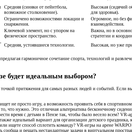
и
Средняя (синяки от пейнтбола,
Высокая (сидячий о
возможное столкновение).
для здоровья).
Ограничено возможностями локации и
Огромное, но без ф
снаряжения.
взаимодействия.
Ключевой элемент, но с упором на
Важна, но в основн
физическое пространство.
стратегии и коорди
-
Средняя, устоявшиеся технологии.
Высокая, но уже пр
редлагая гармоничное сочетание спорта, технологий и развлеч
нзе будет идеальным выбором?
 точкой притяжения для самых разных людей и событий. Если вы
ищет не просто игру, а возможность проявить себя в спортивном
 то, что нужно. Это отличная альтернатива бесконечному сидени
ести время с детьми в Пензе так, чтобы было весело всем? VR-а
 также идеальный вариант для организации детского праздника, 
или ищете способ сплотить команду? VR-игры на арене WARPO
ь сообща и решать нестандартные задачи в виртуальном простра