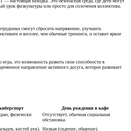
— настоящая находка. Это безопасная среда, где дети могут
ый урок физкультуры или просто для сплочения коллектива.
отрудники смогут сбросить напряжение, улучшить
ективнее и веселее, чем обычные тренинги, и оставит яркие
 игра, это возможность развить свои способности в
временное направление активного досуга, которое развивает
киберспорт
День рождения в кафе
кран, физически
Отсутствует, обычная социальная
обстановка.
льцев, кистей рук).
Низкая (сидение, общение).