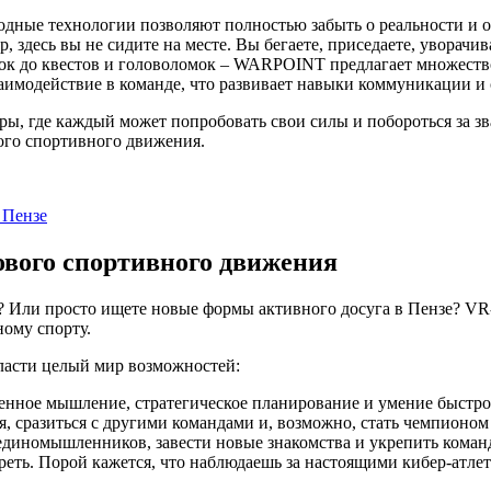
ые технологии позволяют полностью забыть о реальности и ок
 здесь вы не сидите на месте. Вы бегаете, приседаете, уворачив
ок до квестов и головоломок – WARPOINT предлагает множество
имодействие в команде, что развивает навыки коммуникации и 
, где каждый может попробовать свои силы и побороться за зв
ого спортивного движения.
 Пензе
ового спортивного движения
и? Или просто ищете новые формы активного досуга в Пензе? V
ому спорту.
ласти целый мир возможностей:
нное мышление, стратегическое планирование и умение быстро
я, сразиться с другими командами и, возможно, стать чемпионо
иномышленников, завести новые знакомства и укрепить команд
треть. Порой кажется, что наблюдаешь за настоящими кибер-атле