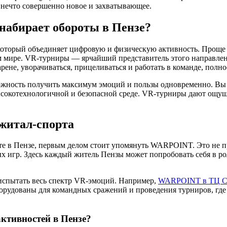
 в нечто совершенно новое и захватывающее.
 набирает обороты в Пензе?
, который объединяет цифровую и физическую активность. Проще г
ом мире. VR-турниры — ярчайший представитель этого направлен
рене, уворачиваться, прицеливаться и работать в команде, полн
можность получить максимум эмоций и пользы одновременно. Вы
ысокотехнологичной и безопасной среде. VR-турниры дают ощуще
житал-спорта
те в Пензе, первым делом стоит упомянуть WARPOINT. Это не пр
 игр. Здесь каждый житель Пензы может попробовать себя в рол
испытать весь спектр VR-эмоций. Например,
WARPOINT в ТЦ Са
орудованы для командных сражений и проведения турниров, где о
ктивностей в Пензе?