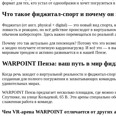
формат для тех, кто устал от однообразия и хочет погрузиться
Что такое фиджитал-спорт и почему он
Фиджитал (от англ. physical + digital) — это новый вид спорта
ловкость и реакцию, но всё действие происходит в виртуальн
обычном киберспорте. Здесь важно перемещаться по реальной а
Почему это так актуально для пензенцев? Потому что это воз
а заодно получаете отличную кардионагрузку. И всё это — в в
мировым трендом и активно развивается и в нашей Пензе.
WARPOINT Пенза: ваш путь в мир фид
Когда речь заходит о виртуальной реальности и фиджитал-спор
созданная для полного погружения и захватывающих командных
удивительных мирах.
WARPOINT Пенза предлагает несколько площадок, где можно 
Спутнике, на улице Кольцевой, 65 В. Эти арены специально об
слаженная работа в команде.
Чем VR-арена WARPOINT отличается от других а