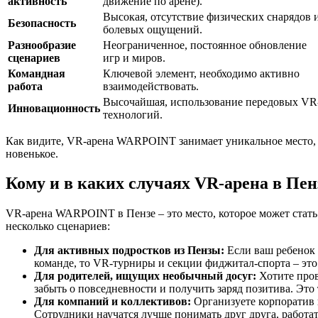
активность
движение по арене).
Высокая, отсутствие физических снарядов 
Безопасность
болевых ощущений.
Разнообразие
Неограниченное, постоянное обновление
сценариев
игр и миров.
Командная
Ключевой элемент, необходимо активно
работа
взаимодействовать.
Высочайшая, использование передовых VR
Инновационность
технологий.
Как видите, VR-арена WARPOINT занимает уникальное место, п
новенькое.
Кому и в каких случаях VR-арена в Пе
VR-арена WARPOINT в Пензе – это место, которое может стать
несколько сценариев:
Для активных подростков из Пензы:
Если ваш ребенок 
команде, то VR-турниры и секции фиджитал-спорта – это
Для родителей, ищущих необычный досуг:
Хотите пров
забыть о повседневности и получить заряд позитива. Это
Для компаний и коллективов:
Организуете корпоратив 
Сотрудники научатся лучше понимать друг друга, работат