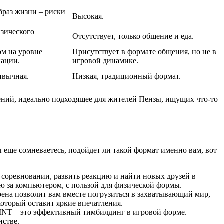
браз жизни – риски
Высокая.
изического
Отсутствует, только общение и еда.
ом на уровне
Присутствует в формате общения, но не в
нации.
игровой динамике.
ивычная.
Низкая, традиционный формат.
ений, идеально подходящее для жителей Пензы, ищущих что-то
 еще сомневаетесь, подойдет ли такой формат именно вам, вот
 соревновании, развить реакцию и найти новых друзей в
ю за компьютером, с пользой для физической формы.
рена позволит вам вместе погрузиться в захватывающий мир,
который оставит яркие впечатления.
INT – это эффективный тимбилдинг в игровой форме.
нстве.