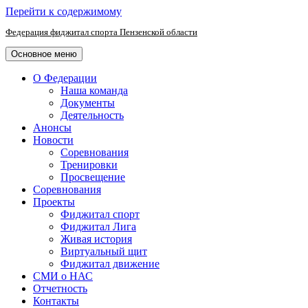
Перейти к содержимому
Федерация фиджитал спорта Пензенской области
Основное меню
О Федерации
Наша команда
Документы
Деятельность
Анонсы
Новости
Соревнования
Тренировки
Просвещение
Соревнования
Проекты
Фиджитал спорт
Фиджитал Лига
Живая история
Виртуальный щит
Фиджитал движение
СМИ о НАС
Отчетность
Контакты