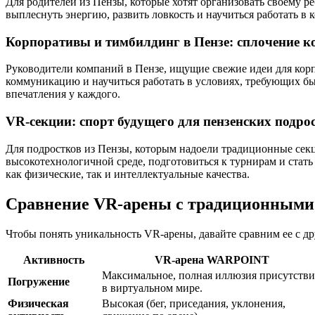
Для родителей из Пензы, которые хотят организовать своему 
выплеснуть энергию, развить ловкость и научиться работать в
Корпоративы и тимбилдинг в Пензе: сплочение к
Руководители компаний в Пензе, ищущие свежие идеи для корп
коммуникацию и научиться работать в условиях, требующих быс
впечатления у каждого.
VR-секции: спорт будущего для пензенских подро
Для подростков из Пензы, которым надоели традиционные секци
высокотехнологичной среде, подготовиться к турнирам и стать
как физические, так и интеллектуальные качества.
Сравнение VR-арены с традиционными
Чтобы понять уникальность VR-арены, давайте сравним ее с 
Активность
VR-арена WARPOINT
Максимальное, полная иллюзия присутстви
Погружение
в виртуальном мире.
Физическая
Высокая (бег, приседания, уклонения,